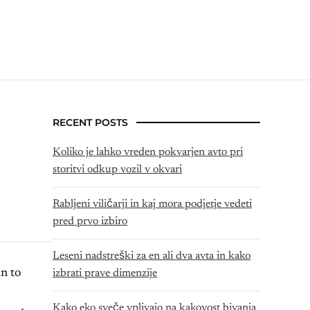
RECENT POSTS
Koliko je lahko vreden pokvarjen avto pri
storitvi odkup vozil v okvari
Rabljeni viličarji in kaj mora podjetje vedeti
pred prvo izbiro
Leseni nadstreški za en ali dva avta in kako
in to
izbrati prave dimenzije
Kako eko sveče vplivajo na kakovost bivanja