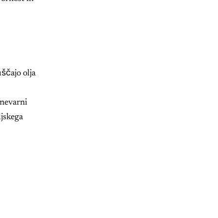
uščajo olja
 nevarni
ljskega