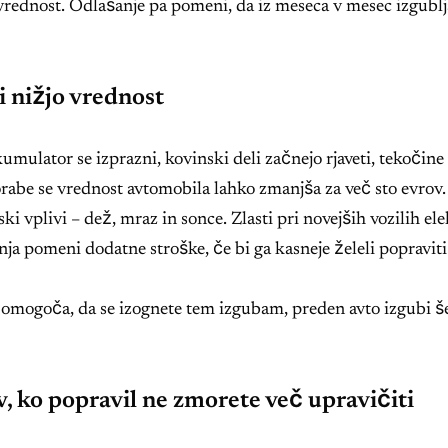
vrednost. Odlašanje pa pomeni, da iz meseca v mesec izgublj
 nižjo vrednost
ulator se izprazni, kovinski deli začnejo rjaveti, tekočine z
rabe se vrednost avtomobila lahko zmanjša za več sto evrov.
ki vplivi – dež, mraz in sonce. Zlasti pri novejših vozilih el
a pomeni dodatne stroške, če bi ga kasneje želeli popraviti 
ki omogoča, da se izognete tem izgubam, preden avto izgubi š
, ko popravil ne zmorete več upravičiti