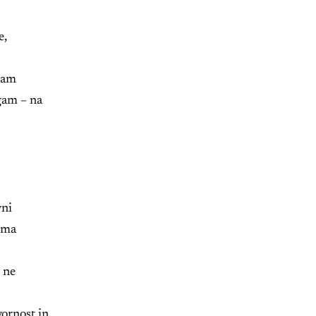
e,
 vam
gam – na
vni
soma
h ne
ornost in