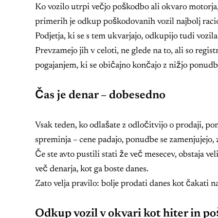
Ko vozilo utrpi večjo poškodbo ali okvaro motorja,
primerih je odkup poškodovanih vozil najbolj racio
Podjetja, ki se s tem ukvarjajo, odkupijo tudi voz
Prevzamejo jih v celoti, ne glede na to, ali so regis
pogajanjem, ki se običajno končajo z nižjo ponudbo
Čas je denar – dobesedno
Vsak teden, ko odlašate z odločitvijo o prodaji, po
spreminja – cene padajo, ponudbe se zamenjujejo, 
Če ste avto pustili stati že več mesecev, obstaja vel
več denarja, kot ga boste danes.
Zato velja pravilo: bolje prodati danes kot čakati n
Odkup vozil v okvari kot hiter in p