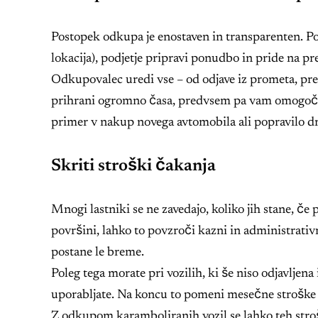
Postopek odkupa je enostaven in transparenten. Poš
lokacija), podjetje pripravi ponudbo in pride na pre
Odkupovalec uredi vse – od odjave iz prometa, prev
prihrani ogromno časa, predvsem pa vam omogoča,
primer v nakup novega avtomobila ali popravilo d
Skriti stroški čakanja
Mnogi lastniki se ne zavedajo, koliko jih stane, če
površini, lahko to povzroči kazni in administrati
postane le breme.
Poleg tega morate pri vozilih, ki še niso odjavljena 
uporabljate. Na koncu to pomeni mesečne stroške b
Z odkupom karamboliranih vozil se lahko teh stro