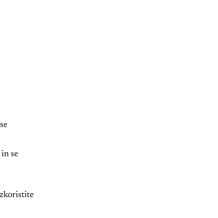
 se
 in se
zkoristite