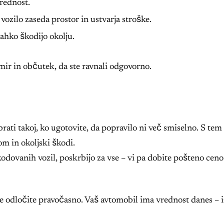
rednost.
ozilo zaseda prostor in ustvarja stroške.
lahko škodijo okolju.
mir in občutek, da ste ravnali odgovorno.
brati takoj, ko ugotovite, da popravilo ni več smiselno. S tem
m in okoljski škodi.
odovanih vozil, poskrbijo za vse – vi pa dobite pošteno ceno
 odločite pravočasno. Vaš avtomobil ima vrednost danes – i