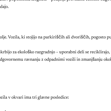
dajo.
je. Vozila, ki stojijo na parkiriščih ali dvoriščih, pogosto p
krbijo za ekološko razgradnjo – uporabni deli se reciklirajo,
 odgovornemu ravnanju z odpadnimi vozili in zmanjšanju oko
ila v okvari ima tri glavne posledice: