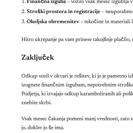
Finančna izguba
– vozilo vsak mesec izgublja v
Stroški prostora in registracije
– neuporabno v
Okoljska obremenitev
– tekočine in materiali 
Hitro ukrepanje pa vam prinese takojšnje plačilo, 
Zaključek
Odkup vozil v okvari je rešitev, ki jo je pametno iz
izognete finančnim izgubam, nepotrebnim stroško
Podjetja, ki izvajajo odkup karamboliranih ali pošk
znebite skrbi.
Vsak mesec čakanja pomeni manj vrednosti, zato se
jo, dokler jo še ima.