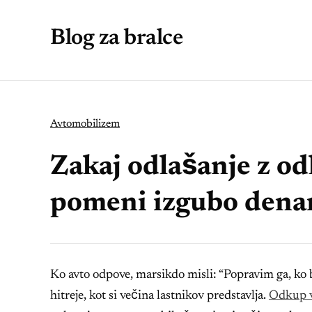
Blog za bralce
Avtomobilizem
Zakaj odlašanje z o
pomeni izgubo denar
Ko avto odpove, marsikdo misli: “Popravim ga, ko b
hitreje, kot si večina lastnikov predstavlja.
Odkup v