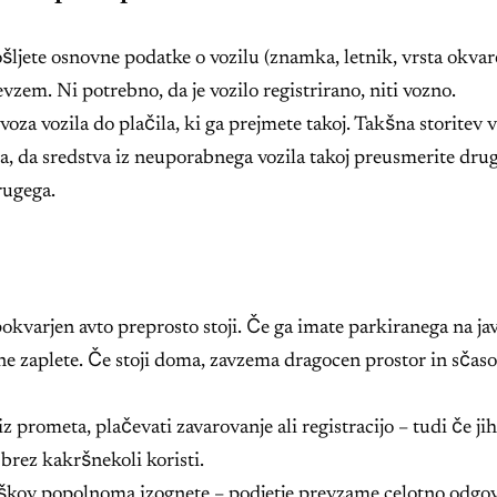
ljete osnovne podatke o vozilu (znamka, letnik, vrsta okvar
vzem. Ni potrebno, da je vozilo registrirano, niti vozno.
oza vozila do plačila, ki ga prejmete takoj. Takšna storitev
 da sredstva iz neuporabnega vozila takoj preusmerite dru
rugega.
 pokvarjen avto preprosto stoji. Če ga imate parkiranega na ja
vne zaplete. Če stoji doma, zavzema dragocen prostor in sča
iz prometa, plačevati zavarovanje ali registracijo – tudi če ji
rez kakršnekoli koristi.
škov popolnoma izognete – podjetje prevzame celotno odgov