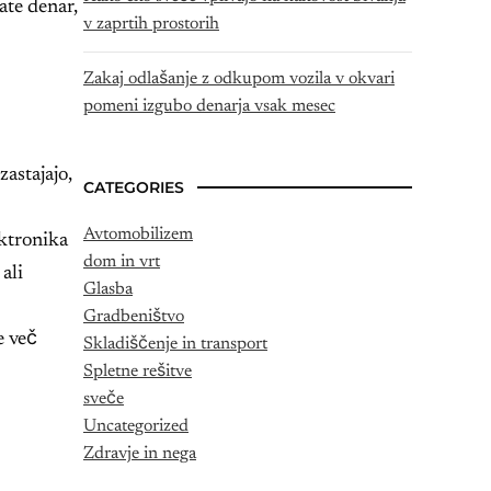
ate denar,
v zaprtih prostorih
Zakaj odlašanje z odkupom vozila v okvari
pomeni izgubo denarja vsak mesec
astajajo,
CATEGORIES
Avtomobilizem
ektronika
dom in vrt
ali
Glasba
Gradbeništvo
e več
Skladiščenje in transport
Spletne rešitve
sveče
Uncategorized
Zdravje in nega