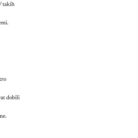
V takih
emi.
tro
at dobili
me.