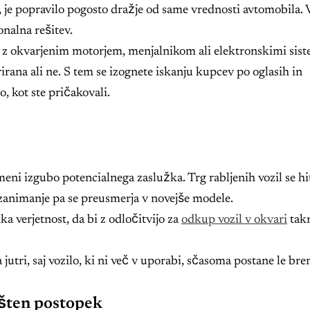
 je popravilo pogosto dražje od same vrednosti avtomobila. 
nalna rešitev.
ila z okvarjenim motorjem, menjalnikom ali elektronskimi sist
trirana ali ne. S tem se izognete iskanju kupcev po oglasih in
, kot ste pričakovali.
meni izgubo potencialnega zaslužka. Trg rabljenih vozil se hi
zanimanje pa se preusmerja v novejše modele.
ika verjetnost, da bi z odločitvijo za
odkup vozil v okvari
takr
a jutri, saj vozilo, ki ni več v uporabi, sčasoma postane le bre
ošten postopek