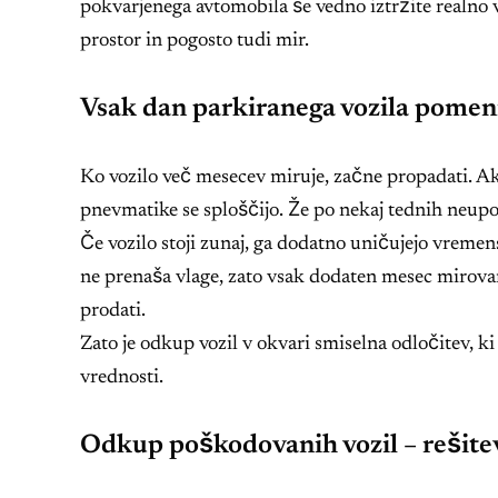
pokvarjenega avtomobila še vedno iztržite realno 
prostor in pogosto tudi mir.
Vsak dan parkiranega vozila pomeni
Ko vozilo več mesecev miruje, začne propadati. Akum
pnevmatike se sploščijo. Že po nekaj tednih neupo
Če vozilo stoji zunaj, ga dodatno uničujejo vremens
ne prenaša vlage, zato vsak dodaten mesec mirovanj
prodati.
Zato je odkup vozil v okvari smiselna odločitev, 
vrednosti.
Odkup poškodovanih vozil – rešitev