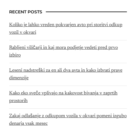
RECENT POSTS
Koliko je lahko vreden pokvarjen avto pri storitvi odkup
vozil v okvari
Rabljeni viličarji in kaj mora podjetje vedeti pred prvo
izbiro
Leseni nadstreški za en ali dva avta in kako izbrati prave
dimenzije
Kako eko sveče vplivajo na kakovost bivanja v zaprtih
prostorih
Zakaj odlašanje z odkupom vozila v okvari pomeni izgubo
denarja vsak mesec