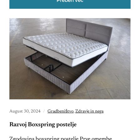
Preberi več
August 30, 2024
Gradbeništvo
,
Zdravje in nega
Razvoj Boxspring postelje
Zgodovina boxspring postelje Prve omembe