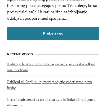
boxspring postelje segajo v pozno 19. stoletje, ko so
proizvajalci začeli iskati načine za izboljšanje
udobja in podpore med spanjem.…
Preberi več
RECENT POSTS
Koliko je lahko vreden pokvarjen avto pri storitvi odkup
vozil v okvari
Rabljeni viličarji in kaj mora podjetje vedeti pred prvo
izbiro
Leseni nadstreški za en ali dva avta in kako izbrati prave
dimenzije