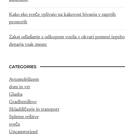
Kako eko sveče vplivajo na kakovost bivanja v zaprtih
prostorih
Zakaj odlašanje z odkupom vozila v okvari pomeni izgubo
denarja vsak mesec
CATEGORIES
Avtomobilizem
dom in vrt
Glasba
Gradbeništvo
Skladiščenje in transport
Spletne rešitve
sveče
Uncategorized