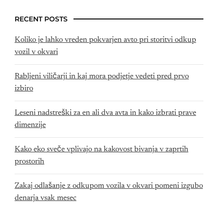
RECENT POSTS
Koliko je lahko vreden pokvarjen avto pri storitvi odkup
vozil v okvari
Rabljeni viličarji in kaj mora podjetje vedeti pred prvo
izbiro
Leseni nadstreški za en ali dva avta in kako izbrati prave
dimenzije
Kako eko sveče vplivajo na kakovost bivanja v zaprtih
prostorih
Zakaj odlašanje z odkupom vozila v okvari pomeni izgubo
denarja vsak mesec