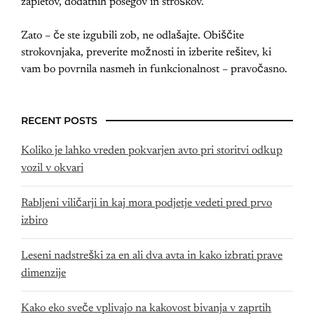
zapletov, dodatnih posegov in stroškov.
Zato – če ste izgubili zob, ne odlašajte. Obiščite
strokovnjaka, preverite možnosti in izberite rešitev, ki
vam bo povrnila nasmeh in funkcionalnost – pravočasno.
RECENT POSTS
Koliko je lahko vreden pokvarjen avto pri storitvi odkup
vozil v okvari
Rabljeni viličarji in kaj mora podjetje vedeti pred prvo
izbiro
Leseni nadstreški za en ali dva avta in kako izbrati prave
dimenzije
Kako eko sveče vplivajo na kakovost bivanja v zaprtih