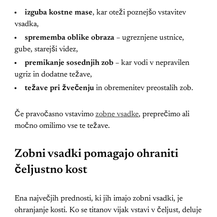
izguba kostne mase
, kar oteži poznejšo vstavitev
vsadka,
sprememba oblike obraza
– ugreznjene ustnice,
gube, starejši videz,
premikanje sosednjih zob
– kar vodi v nepravilen
ugriz in dodatne težave,
težave pri žvečenju
in obremenitev preostalih zob.
Če pravočasno vstavimo
zobne vsadke
, preprečimo ali
močno omilimo vse te težave.
Zobni vsadki pomagajo ohraniti
čeljustno kost
Ena največjih prednosti, ki jih imajo zobni vsadki, je
ohranjanje kosti. Ko se titanov vijak vstavi v čeljust, deluje