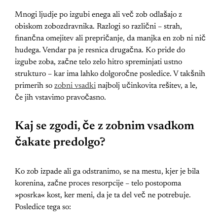
Mnogi ljudje po izgubi enega ali več zob odlašajo z
obiskom zobozdravnika. Razlogi so različni – strah,
finančna omejitev ali prepričanje, da manjka en zob ni nič
hudega. Vendar pa je resnica drugačna. Ko pride do
izgube zoba, začne telo zelo hitro spreminjati ustno
strukturo – kar ima lahko dolgoročne posledice. V takšnih
primerih so
zobni vsadki
najbolj učinkovita rešitev, a le,
če jih vstavimo pravočasno.
Kaj se zgodi, če z zobnim vsadkom
čakate predolgo?
Ko zob izpade ali ga odstranimo, se na mestu, kjer je bila
korenina, začne proces resorpcije – telo postopoma
»posrka« kost, ker meni, da je ta del več ne potrebuje.
Posledice tega so: