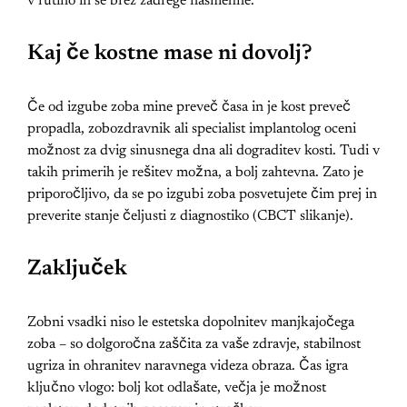
v rutino in se brez zadrege nasmehne.
Kaj če kostne mase ni dovolj?
Če od izgube zoba mine preveč časa in je kost preveč
propadla, zobozdravnik ali specialist implantolog oceni
možnost za dvig sinusnega dna ali dograditev kosti. Tudi v
takih primerih je rešitev možna, a bolj zahtevna. Zato je
priporočljivo, da se po izgubi zoba posvetujete čim prej in
preverite stanje čeljusti z diagnostiko (CBCT slikanje).
Zaključek
Zobni vsadki niso le estetska dopolnitev manjkajočega
zoba – so dolgoročna zaščita za vaše zdravje, stabilnost
ugriza in ohranitev naravnega videza obraza. Čas igra
ključno vlogo: bolj kot odlašate, večja je možnost