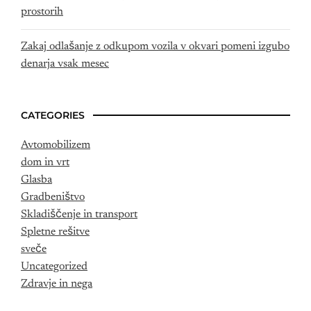
prostorih
Zakaj odlašanje z odkupom vozila v okvari pomeni izgubo
denarja vsak mesec
CATEGORIES
Avtomobilizem
dom in vrt
Glasba
Gradbeništvo
Skladiščenje in transport
Spletne rešitve
sveče
Uncategorized
Zdravje in nega