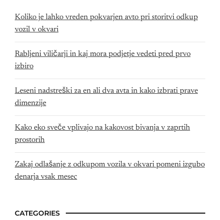
Koliko je lahko vreden pokvarjen avto pri storitvi odkup
vozil v okvari
Rabljeni viličarji in kaj mora podjetje vedeti pred prvo
izbiro
Leseni nadstreški za en ali dva avta in kako izbrati prave
dimenzije
Kako eko sveče vplivajo na kakovost bivanja v zaprtih
prostorih
Zakaj odlašanje z odkupom vozila v okvari pomeni izgubo
denarja vsak mesec
CATEGORIES