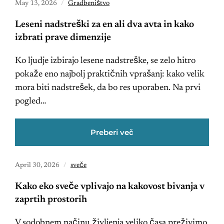
May 13, 2026
Gradbeništvo
Leseni nadstreški za en ali dva avta in kako
izbrati prave dimenzije
Ko ljudje izbirajo lesene nadstreške, se zelo hitro
pokaže eno najbolj praktičnih vprašanj: kako velik
mora biti nadstrešek, da bo res uporaben. Na prvi
pogled…
Preberi več
April 30, 2026
sveče
Kako eko sveče vplivajo na kakovost bivanja v
zaprtih prostorih
V sodobnem načinu življenja veliko časa preživimo