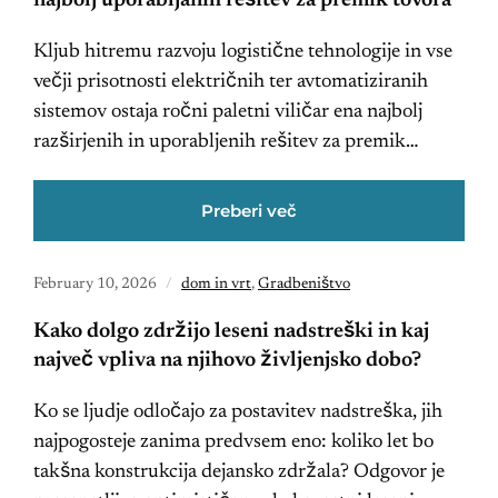
najbolj uporabljanih rešitev za premik tovora
Kljub hitremu razvoju logistične tehnologije in vse
večji prisotnosti električnih ter avtomatiziranih
sistemov ostaja ročni paletni viličar ena najbolj
razširjenih in uporabljenih rešitev za premik…
Preberi več
February 10, 2026
dom in vrt
,
Gradbeništvo
Kako dolgo zdržijo leseni nadstreški in kaj
največ vpliva na njihovo življenjsko dobo?
Ko se ljudje odločajo za postavitev nadstreška, jih
najpogosteje zanima predvsem eno: koliko let bo
takšna konstrukcija dejansko zdržala? Odgovor je